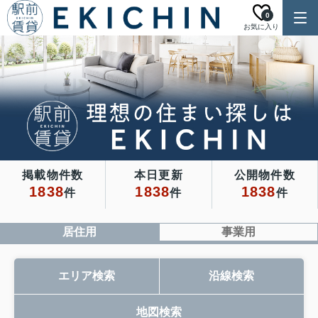
0
お気に入り
掲載物件数
本日更新
公開物件数
1838
1838
1838
件
件
件
居住用
事業用
エリア検索
沿線検索
地図検索