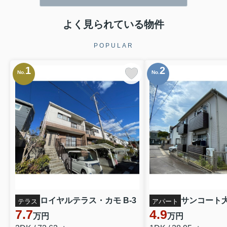
よく見られている物件
POPULAR
1
2
No.
No.
ロイヤルテラス・カモ B-3
サンコート大場
テラス
アパート
7.7
4.9
万円
万円