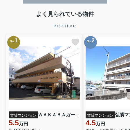
よく見られている物件
POPULAR
1
2
No.
No.
ＷＡＫＡＢＡガーデンＨＩＬＬ’Ｓ 305
弘隣マン
賃貸マンション
賃貸マンション
5.5
4.5
万円
万円