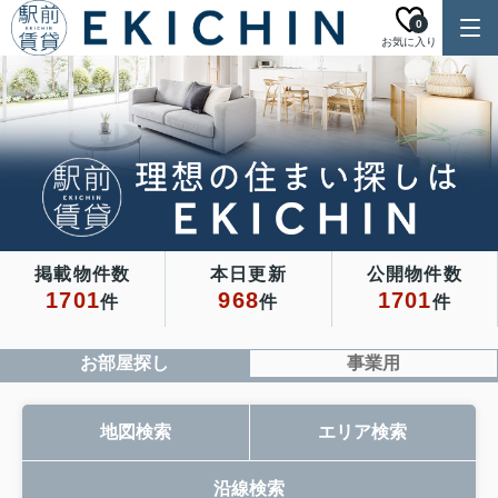
0
お気に入り
掲載物件数
本日更新
公開物件数
1701
968
1701
件
件
件
お部屋探し
事業用
地図検索
エリア検索
沿線検索